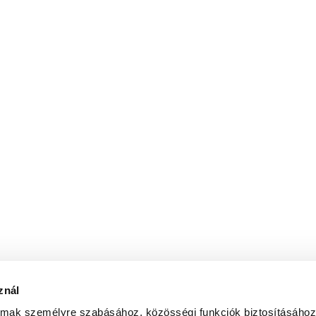
znál
 read the
Privacy Policy
and agree to the terms an
almak személyre szabásához, közösségi funkciók biztosításához